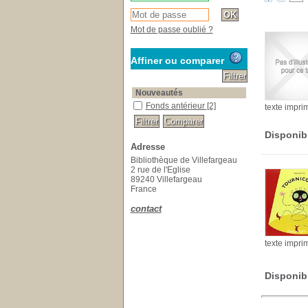
Mot de passe oublié ?
Affiner ou comparer
Nouveautés
Fonds antérieur
[2]
texte impri
Disponib
Adresse
Bibliothèque de Villefargeau
2 rue de l'Eglise
89240 Villefargeau
France
contact
texte impri
Disponib