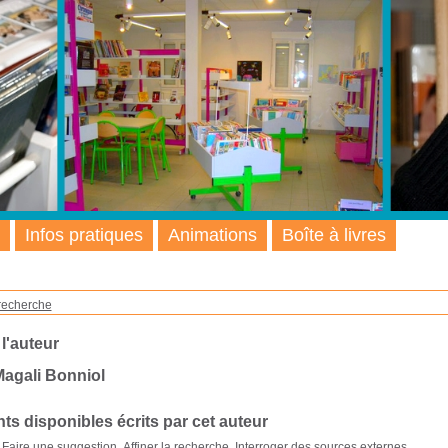
Infos pratiques
Animations
Boîte à livres
recherche
 l'auteur
agali Bonniol
s disponibles écrits par cet auteur
Faire une suggestion
Affiner la recherche
Interroger des sources externes