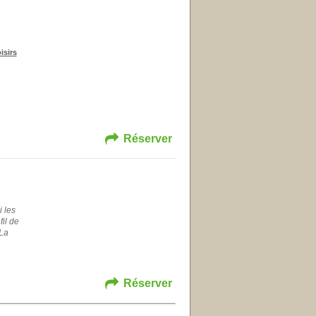
isirs
Réserver
 les
il de
 La
Réserver