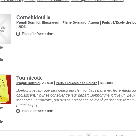
Cornebidouille
|
Magali Bonniol
, Illustrateur ;
Pierre Bertrand
, Auteur
Paris : L'Ecole des Lo
|
2006
Plus d'information...
mé
le
Tournicotte
|
|
Magali Bonniol
, Auteur
Paris : L'Ecole des Loisirs
DL 2008
Bonhomme fabrique des jouets qui s'en vont aussitôt avec les enfants qui
choisissent. Pour se consoler de leur départ, Bonhomme tortille un vieux f
fer et crée Tournicotte, qui dès sa naissance se met à danser sur l'établi.
princesse[...]
mé
Plus d'information...
le