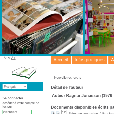
A-
A
A+
Accueil
Infos pratiques
A
Nouvelle recherche
Détail de l'auteur
Auteur Ragnar Jónasson (1976-..
Se connecter
accéder à votre compte de
lecteur
Documents disponibles écrits pa
Faire une suggestion
Affiner la