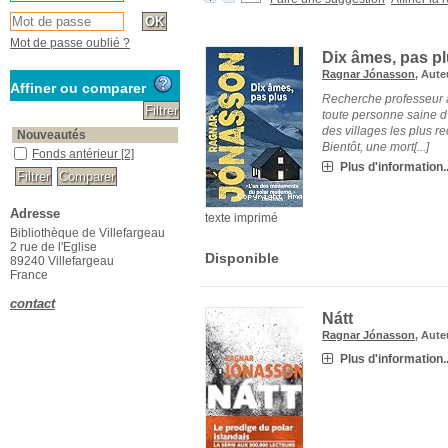
Mot de passe oublié ?
Dix âmes, pas p
Ragnar Jónasson
, Aute
Affiner ou comparer
Recherche professeur 
toute personne saine d'
des villages les plus r
Nouveautés
Bientôt, une mort[...]
Fonds antérieur
[2]
Plus d'information..
Adresse
texte imprimé
Bibliothèque de Villefargeau
2 rue de l'Eglise
Disponible
89240 Villefargeau
France
contact
Nátt
Ragnar Jónasson
, Aute
Plus d'information..