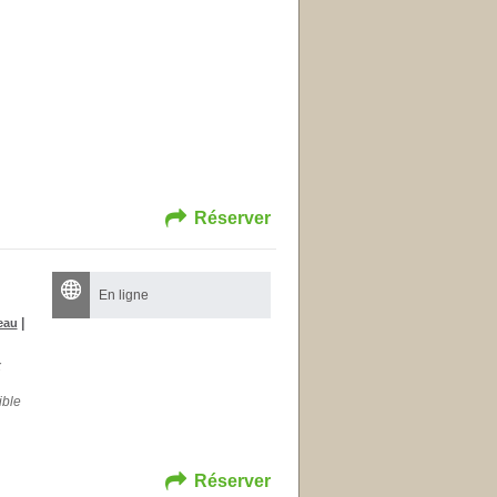
Réserver
En ligne
|
eau
x
ible
Réserver