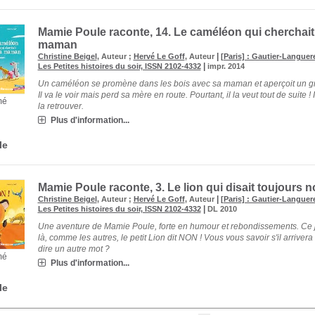
Mamie Poule raconte, 14.
Le caméléon qui cherchait
maman
|
Christine Beigel
, Auteur ;
Hervé Le Goff
, Auteur
[Paris] : Gautier-Languer
|
Les Petites histoires du soir, ISSN 2102-4332
impr. 2014
Un caméléon se promène dans les bois avec sa maman et aperçoit un g
Il va le voir mais perd sa mère en route. Pourtant, il la veut tout de suite ! I
mé
la retrouver.
Plus d'information...
le
Mamie Poule raconte, 3.
Le lion qui disait toujours 
|
Christine Beigel
, Auteur ;
Hervé Le Goff
, Auteur
[Paris] : Gautier-Languer
|
Les Petites histoires du soir, ISSN 2102-4332
DL 2010
Une aventure de Mamie Poule, forte en humour et rebondissements. Ce 
là, comme les autres, le petit Lion dit NON ! Vous vous savoir s'il arrivera
dire un autre mot ?
mé
Plus d'information...
le