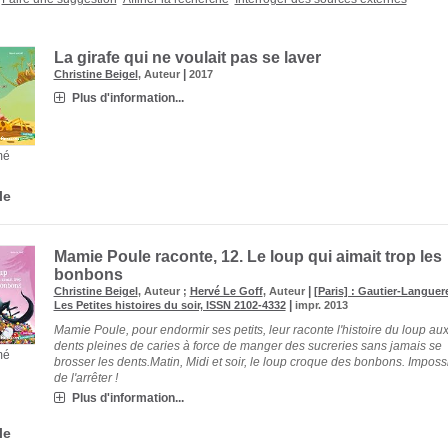
La girafe qui ne voulait pas se laver
|
Christine Beigel
, Auteur
2017
Plus d'information...
mé
le
Mamie Poule raconte, 12.
Le loup qui aimait trop les
bonbons
|
Christine Beigel
, Auteur ;
Hervé Le Goff
, Auteur
[Paris] : Gautier-Languer
|
Les Petites histoires du soir, ISSN 2102-4332
impr. 2013
Mamie Poule, pour endormir ses petits, leur raconte l'histoire du loup au
dents pleines de caries à force de manger des sucreries sans jamais se
mé
brosser les dents.Matin, Midi et soir, le loup croque des bonbons. Imposs
de l'arrêter !
Plus d'information...
le