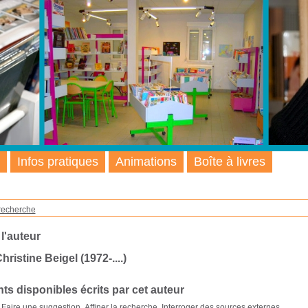
Infos pratiques
Animations
Boîte à livres
recherche
 l'auteur
ristine Beigel (1972-....)
s disponibles écrits par cet auteur
Faire une suggestion
Affiner la recherche
Interroger des sources externes