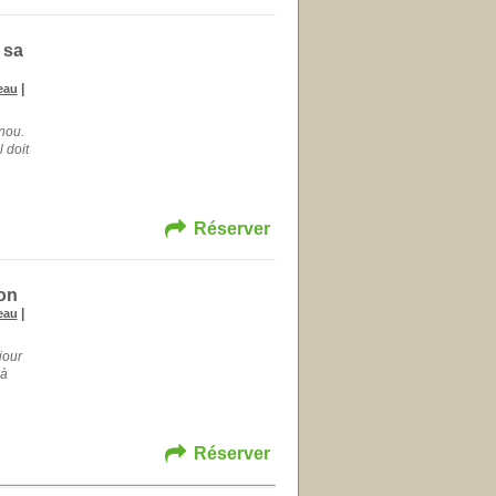
 sa
|
eau
nou.
l doit
Réserver
non
|
eau
jour
 à
Réserver