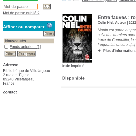
Mot de passe oublié ?
Entre fauves : 
|
Colin Niel
, Auteur
202
Affiner ou comparer
Martin est garde au par
suivi des derniers ours
trace de Cannellito, l
Nouveautés
fréquentait encore c[...]
Fonds antérieur
[1]
Plus d'information..
Adresse
texte imprimé
Bibliothèque de Villefargeau
2 rue de l'Eglise
Disponible
89240 Villefargeau
France
contact