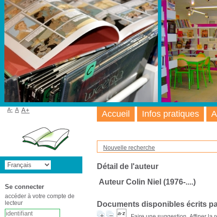
A-
A
A+
Accueil
Infos pratiques
A
Nouvelle recherche
Détail de l'auteur
Auteur Colin Niel (1976-....)
Se connecter
accéder à votre compte de
lecteur
Documents disponibles écrits pa
Faire une suggestion
Affiner la