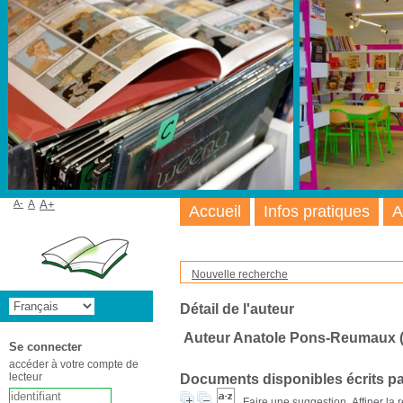
A-
A
A+
Accueil
Infos pratiques
A
Nouvelle recherche
Détail de l'auteur
Auteur Anatole Pons-Reumaux (1
Se connecter
accéder à votre compte de
lecteur
Documents disponibles écrits pa
Faire une suggestion
Affiner la