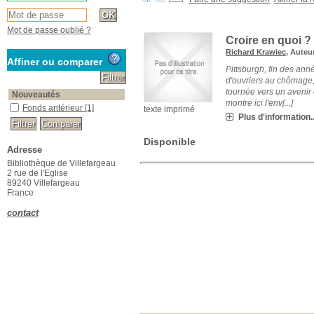
Mot de passe oublié ?
Croire en quoi ?
Richard Krawiec
, Auteu
Affiner ou comparer
Pittsburgh, fin des ann
d'ouvriers au chômage, 
tournée vers un avenir d
Nouveautés
montre ici l'env[...]
Fonds antérieur
[1]
texte imprimé
Plus d'information..
Disponible
Adresse
Bibliothèque de Villefargeau
2 rue de l'Eglise
89240 Villefargeau
France
contact