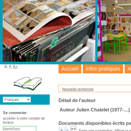
A-
A
A+
Accueil
Infos pratiques
A
Nouvelle recherche
Détail de l'auteur
Auteur Julien Chatelet (1977-....)
Se connecter
accéder à votre compte de
lecteur
Documents disponibles écrits pa
Faire une suggestion
Affiner la