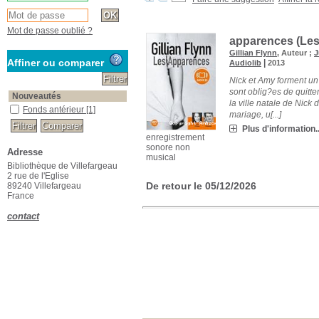
Mot de passe oublié ?
apparences (Les
Gillian Flynn
, Auteur ;
J
Affiner ou comparer
|
Audiolib
2013
Nick et Amy forment un 
sont oblig?es de quitte
Nouveautés
la ville natale de Nick
Fonds antérieur
[1]
mariage, u[...]
Plus d'information..
enregistrement
sonore non
Adresse
musical
Bibliothèque de Villefargeau
2 rue de l'Eglise
De retour le 05/12/2026
89240 Villefargeau
France
contact