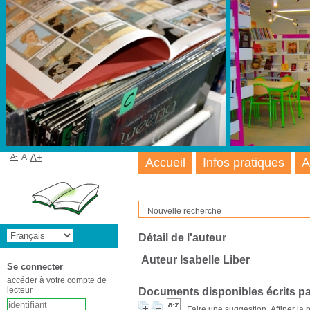
A-
A
A+
Accueil
Infos pratiques
A
Nouvelle recherche
Détail de l'auteur
Auteur Isabelle Liber
Se connecter
accéder à votre compte de
lecteur
Documents disponibles écrits pa
Faire une suggestion
Affiner la