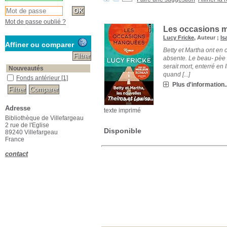
Mot de passe oublié ?
Les occasions 
Lucy Fricke
, Auteur ;
Is
Affiner ou comparer
Betty et Martha ont en 
absente. Le beau- pèe de
serait mort, enterré en 
Nouveautés
quand [...]
Fonds antérieur
[1]
Plus d'information..
Adresse
texte imprimé
Bibliothèque de Villefargeau
2 rue de l'Eglise
Disponible
89240 Villefargeau
France
contact