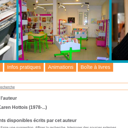
Infos pratiques
Animations
Boîte à livres
recherche
 l'auteur
aren Hottois (1978-...)
s disponibles écrits par cet auteur
Faire une suggestion
Affiner la recherche
Interroger des sources externes