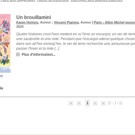
Un brouillamini
|
Karen Hottois
, Auteur ;
Vincent Pianina
, Auteur
Paris : Albin Michel jeune
2024
Quatre histoires crois?ees mettant en sc?ene un escargot, un ver de terr
une sauterelle et une mite. Pendant que l'escargot attend quelque chose
dans son all?ee enneig?ee, le ver de terre recherche une amoureuse po
passer l'hiver et la mite [...]
Plus d'information...
mé
le
1
(1 - 1 / 1)