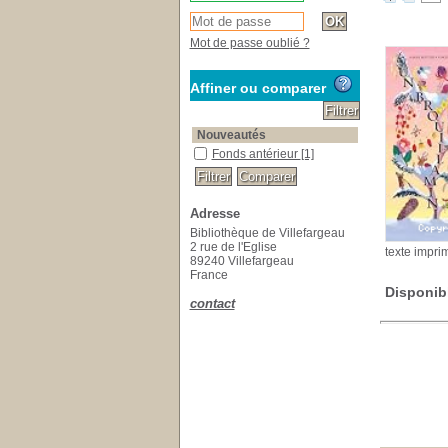
Mot de passe oublié ?
Affiner ou comparer
Nouveautés
Fonds antérieur
[1]
Adresse
Bibliothèque de Villefargeau
2 rue de l'Eglise
texte impri
89240 Villefargeau
France
Disponib
contact