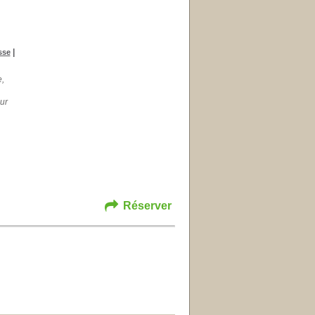
|
sse
e,
ur
Réserver