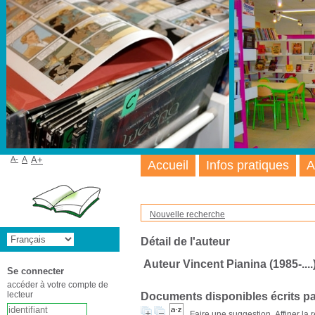
A-
A
A+
Accueil
Infos pratiques
A
Nouvelle recherche
Détail de l'auteur
Auteur Vincent Pianina (1985-....
Se connecter
accéder à votre compte de
lecteur
Documents disponibles écrits pa
Faire une suggestion
Affiner la