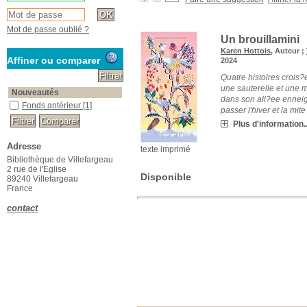
Mot de passe oublié ?
Un brouillamini
Karen Hottois
, Auteur ;
Affiner ou comparer
2024
Quatre histoires crois?
une sauterelle et une 
Nouveautés
dans son all?ee enneig
Fonds antérieur
[1]
passer l'hiver et la mite [
Plus d'information..
Adresse
texte imprimé
Bibliothèque de Villefargeau
2 rue de l'Eglise
Disponible
89240 Villefargeau
France
contact