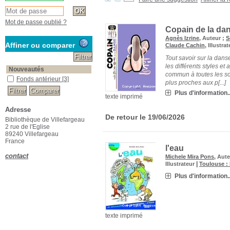
Mot de passe oublié ?
Copain de la dan
Agnès Izrine
, Auteur ;
S
Affiner ou comparer
Claude Cachin
, Illustra
Tout savoir sur la dans
les différents styles et
Nouveautés
commun à toutes les so
Fonds antérieur
[3]
plus proches aux p[...]
Plus d'information..
texte imprimé
Adresse
De retour le 19/06/2026
Bibliothèque de Villefargeau
2 rue de l'Eglise
89240 Villefargeau
France
l'eau
contact
Michele Mira Pons
, Aut
|
Illustrateur
Toulouse :
Plus d'information..
texte imprimé