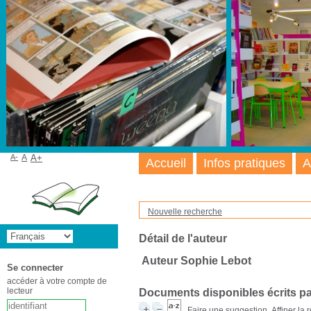
A-
A
A+
Accueil
Infos pratiques
A
Nouvelle recherche
Détail de l'auteur
Auteur Sophie Lebot
Se connecter
accéder à votre compte de
lecteur
Documents disponibles écrits pa
Faire une suggestion
Affiner la