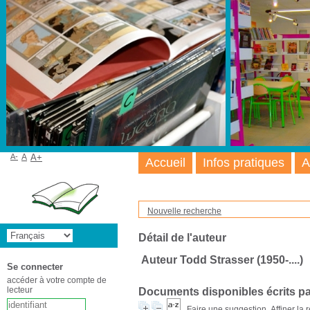
A-
A
A+
Accueil
Infos pratiques
A
Nouvelle recherche
Détail de l'auteur
Auteur Todd Strasser (1950-....)
Se connecter
accéder à votre compte de
lecteur
Documents disponibles écrits pa
Faire une suggestion
Affiner la