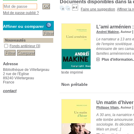
Documents disponibles dans la c
Faire une suggestion
Affiner la
Mot de passe oublié ?
Affiner ou comparer
L'ami arménien 
Andreï Makine
, Auteur
Le narrateur a 13 ans e
Nouveautés
de l'empire soviétique
Fonds antérieur
[3]
émissaire de ses cama
familles arméniennes ve
Plus d'information..
Adresse
Bibliothèque de Villefargeau
texte imprimé
2 rue de l'Eglise
89240 Villefargeau
France
Non prêtable
contact
Un matin d'hiver
Philippe Vilain
, Auteur
A 30 ans, la narratrice
elle tombe amoureuse. E
sociologie. Ils déciden
Mais un jour[...]