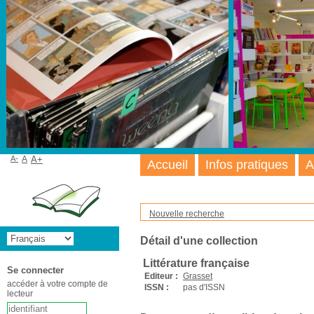
A-
A
A+
Accueil
Infos pratiques
A
Nouvelle recherche
Détail d'une collection
Littérature française
Se connecter
Editeur :
Grasset
accéder à votre compte de
ISSN :
pas d'ISSN
lecteur