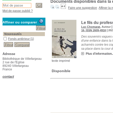
Documents disponibles dans la c
Faire une suggestion
Affiner la
Mot de passe oublié ?
Affiner ou comparer
Le fils du profe
Luc Chomarat
, Auteur
|
16, ISSN 2609-4916
202
Nouveautés
Des souvenirs vagues d
Fonds antérieur
[1]
d'une enfance dans la 
acharnés contre les co
sa place dans la cour de
Adresse
Plus d'information..
Bibliothèque de Villefargeau
texte imprimé
2 rue de l'Eglise
89240 Villefargeau
France
Disponible
contact