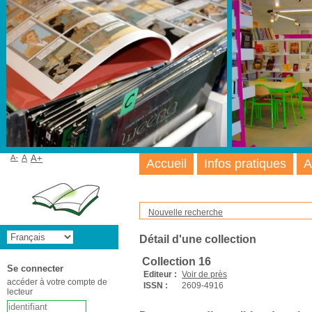
A-
A
A+
Accueil
Infos pratiques
A
Nouvelle recherche
Détail d'une collection
Collection 16
Se connecter
Editeur :
Voir de près
accéder à votre compte de
ISSN :
2609-4916
lecteur