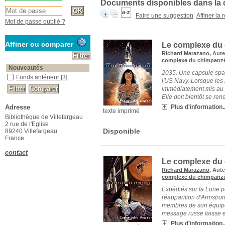
Documents disponibles dans la c
Faire une suggestion
Affiner la
Mot de passe oublié ?
Affiner ou comparer
Le complexe du 
Richard Marazano
, Aut
complexe du chimpanz
Nouveautés
2035. Une capsule spat
Fonds antérieur
[3]
l'US Navy. Lorsque les 2
immédiatement mis au s
Elle doit bientôt se rendr
Adresse
Plus d'information..
texte imprimé
Bibliothèque de Villefargeau
2 rue de l'Eglise
Disponible
89240 Villefargeau
France
contact
Le complexe du 
Richard Marazano
, Aut
complexe du chimpanz
Expédiés sur la Lune po
réapparition d'Armstron
membres de son équipe d
message russe laisse e[
Plus d'information..