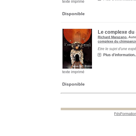
texte imprimé
Disponible
Le complexe du 
Richard Marazano
, Aut
complexe du chimpanz
Etre le sujet d'une expé
Plus d'information..
texte imprimé
Disponible
FdsFormatio