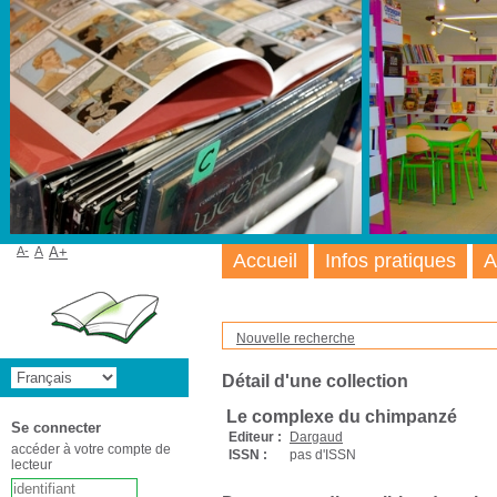
A-
A
A+
Accueil
Infos pratiques
A
Nouvelle recherche
Détail d'une collection
Le complexe du chimpanzé
Se connecter
Editeur :
Dargaud
accéder à votre compte de
ISSN :
pas d'ISSN
lecteur