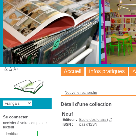
A-
A
A+
Accueil
Infos pratiques
A
Nouvelle recherche
Détail d'une collection
Neuf
Se connecter
Editeur :
Ecole des loisirs (L')
accéder à votre compte de
ISSN :
pas d'ISSN
lecteur