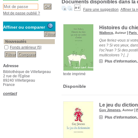
Documents disponibles dans la c
Faire une suggestion
Affiner la
Mot de passe oublié ?
Affiner ou comparer
Histoires du chi
|
Walbecq
, Auteur
Paris 
Que feriez-vous si votr
Nouveautés
ees ? Si vos yeux, dans
Fonds antérieur
[5]
l'oc?ean ? Si des posti
multicolores ? [...]
Plus d'information..
Adresse
Bibliothèque de Villefargeau
texte imprimé
2 rue de l'Eglise
89240 Villefargeau
France
Disponible
contact
Le jeu du dictio
|
Guy Jimenes
, Auteur
P
Plus d'information..