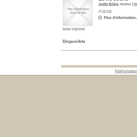
|
Joëlle Brière
, Auteur
V
POESIE
Plus d'information..
texte imprimé
Disponible
FdsFormatio