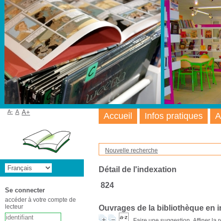
A-
A
A+
Accueil
Infos pratiques
A
Nouvelle recherche
Détail de l'indexation
824
Se connecter
accéder à votre compte de
lecteur
Ouvrages de la bibliothèque en 
Faire une suggestion
Affiner la