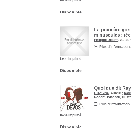
texte imprimé
Disponible
La première gorgé
minuscules ; réc
Philippe Delerm
, Auteu
Plus d'information..
texte imprimé
Disponible
Quoi que dit R
Guy Silva
, Auteur ;
Ray
Robert Doisneau
, Illus
Plus d'information..
texte imprimé
Disponible