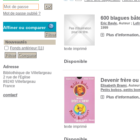
Mot de passe oublié ?
600 blagues båt
Eric Bayle
, Auteur ;
Lef
Affiner ou comparer
1999
Plus d'information..
Nouveautés
Fonds antérieur
[11]
texte imprimé
Disponible
Adresse
Bibliothèque de Villefargeau
2 rue de l'Eglise
Devenir frère ou
89240 Villefargeau
Elisabeth Brami
, Auteur
France
Petits bobos, petits bo
contact
Plus d'information..
texte imprimé
Disponible