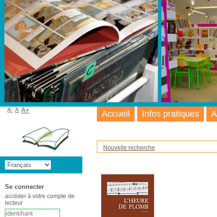
A-
A
A+
Accueil
Infos pratiques
A
Nouvelle recherche
Se connecter
accéder à votre compte de
lecteur