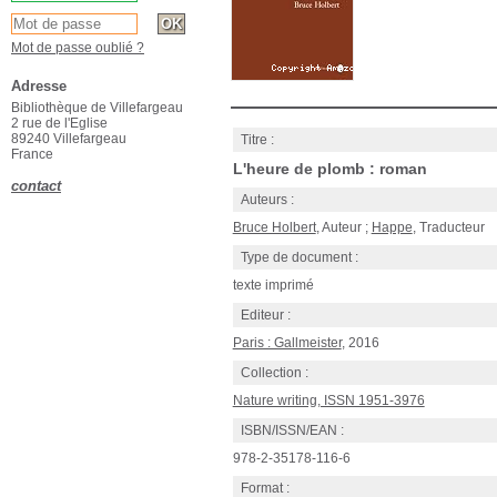
Mot de passe oublié ?
Adresse
Bibliothèque de Villefargeau
2 rue de l'Eglise
89240 Villefargeau
Titre :
France
L'heure de plomb : roman
contact
Auteurs :
Bruce Holbert
, Auteur ;
Happe
, Traducteur
Type de document :
texte imprimé
Editeur :
Paris : Gallmeister
, 2016
Collection :
Nature writing, ISSN 1951-3976
ISBN/ISSN/EAN :
978-2-35178-116-6
Format :