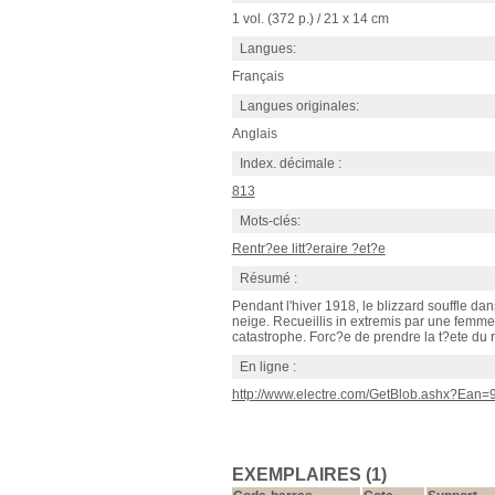
1 vol. (372 p.) / 21 x 14 cm
Langues:
Français
Langues originales:
Anglais
Index. décimale :
813
Mots-clés:
Rentr?ee litt?eraire ?et?e
Résumé :
Pendant l'hiver 1918, le blizzard souffle d
neige. Recueillis in extremis par une femme
catastrophe. Forc?e de prendre la t?ete du r
En ligne :
http://www.electre.com/GetBlob.ashx?Ean
EXEMPLAIRES (1)