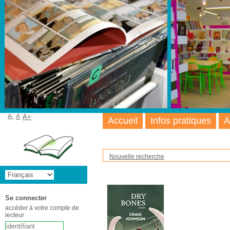
A-
A
A+
Accueil
Infos pratiques
A
Nouvelle recherche
Se connecter
accéder à votre compte de
lecteur