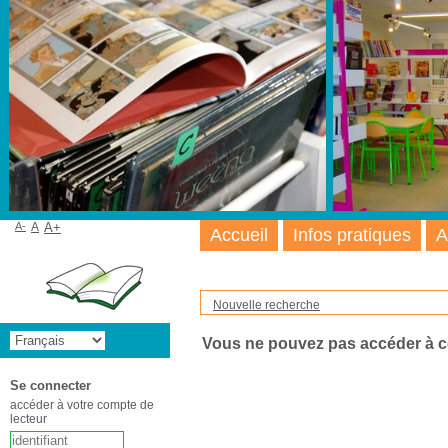
A-
A
A+
Accueil
Infos pratiques
A
Nouvelle recherche
Vous ne pouvez pas accéder à 
Se connecter
accéder à votre compte de
lecteur