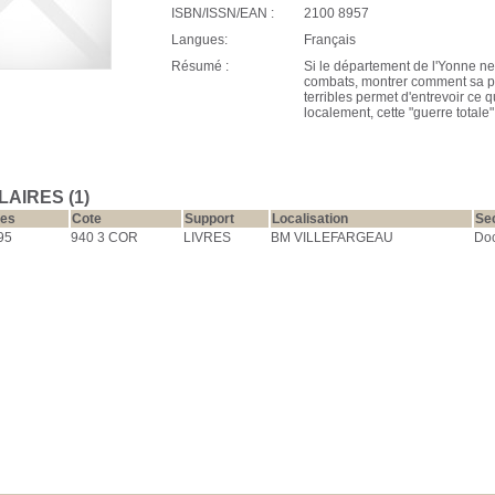
ISBN/ISSN/EAN :
2100 8957
Langues:
Français
Résumé :
Si le département de l'Yonne ne
combats, montrer comment sa po
terribles permet d'entrevoir ce 
localement, cette "guerre totale"
AIRES (1)
res
Cote
Support
Localisation
Se
95
940 3 COR
LIVRES
BM VILLEFARGEAU
Do