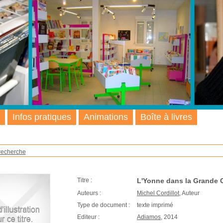
Infos pratiques
Animations
Boîte à livres
recherche
Titre :
L'Yonne dans la Grande G
Auteurs :
Michel Cordillot
, Auteur
Type de document :
texte imprimé
Editeur :
Adiamos
, 2014