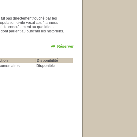
 fut pas directement touché par les
pulation civile vécut ces 4 années
qui fut concrètement au quotidien et
 dont parlent aujourd'hui les historiens.
Réserver
ction
Disponibilité
cumentaires
Disponible