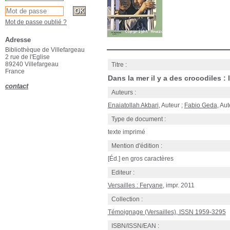
Mot de passe oublié ?
Adresse
Bibliothèque de Villefargeau
2 rue de l'Eglise
89240 Villefargeau
Titre :
France
Dans la mer il y a des crocodiles : l
contact
Auteurs :
Enaiatollah Akbari
, Auteur ;
Fabio Geda
, Aut
Type de document :
texte imprimé
Mention d'édition :
[Éd.] en gros caractères
Editeur :
Versailles : Feryane
, impr. 2011
Collection :
Témoignage (Versailles), ISSN 1959-3295
ISBN/ISSN/EAN :