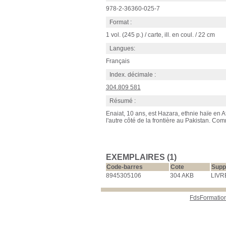
978-2-36360-025-7
Format :
1 vol. (245 p.) / carte, ill. en coul. / 22 cm
Langues:
Français
Index. décimale :
304.809 581
Résumé :
Enaiat, 10 ans, est Hazara, ethnie haïe en 
l'autre côté de la frontière au Pakistan. Co
EXEMPLAIRES (1)
Code-barres
Cote
Supp
8945305106
304 AKB
LIVR
FdsFormatio