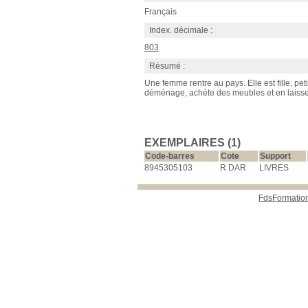
Français
Index. décimale :
803
Résumé :
Une femme rentre au pays. Elle est fille, peti
déménage, achète des meubles et en laisse d
EXEMPLAIRES (1)
Code-barres
Cote
Support
8945305103
R DAR
LIVRES
FdsFormatio