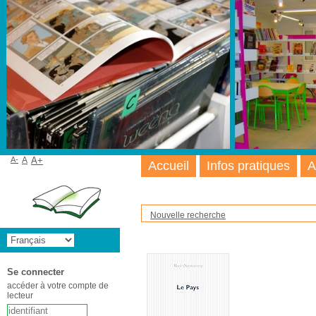
A-
A
A+
Accueil
Infos pratiques
A
Nouvelle recherche
Se connecter
accéder à votre compte de
lecteur