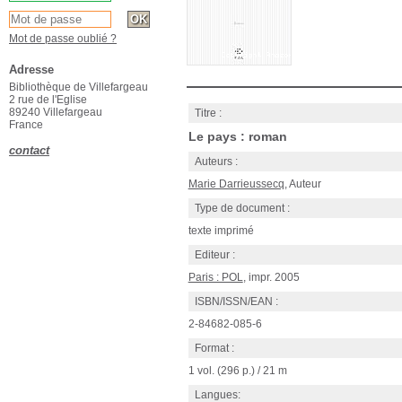
Mot de passe oublié ?
Adresse
Bibliothèque de Villefargeau
2 rue de l'Eglise
89240 Villefargeau
Titre :
France
Le pays : roman
contact
Auteurs :
Marie Darrieussecq
, Auteur
Type de document :
texte imprimé
Editeur :
Paris : POL
, impr. 2005
ISBN/ISSN/EAN :
2-84682-085-6
Format :
1 vol. (296 p.) / 21 m
Langues: