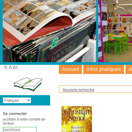
A-
A
A+
Accueil
Infos pratiques
A
Nouvelle recherche
Se connecter
accéder à votre compte de
lecteur