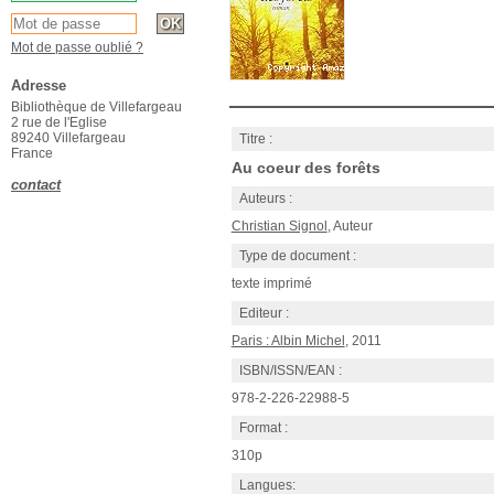
Mot de passe oublié ?
Adresse
Bibliothèque de Villefargeau
2 rue de l'Eglise
89240 Villefargeau
Titre :
France
Au coeur des forêts
contact
Auteurs :
Christian Signol
, Auteur
Type de document :
texte imprimé
Editeur :
Paris : Albin Michel
, 2011
ISBN/ISSN/EAN :
978-2-226-22988-5
Format :
310p
Langues: