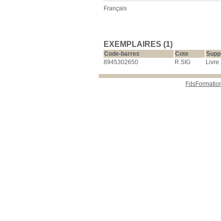
Français
EXEMPLAIRES (1)
Code-barres
Cote
Supp
8945302650
R SIG
Livre
FdsFormatio