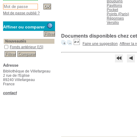
Bouquins
Pavillons
Pocket
Mot de passe oublié ?
Points (Paris)
Réponses
Versilio
Affiner ou comparer
Documents disponibles chez cet
Nouveautés
Faire une suggestion
Affiner la
Fonds antérieur
[15]
Adresse
Bibliothèque de Villefargeau
2 rue de l'Eglise
89240 Villefargeau
France
contact