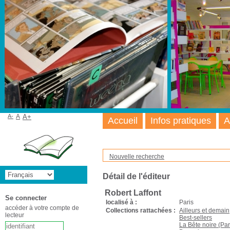
A-
A
A+
Accueil
Infos pratiques
A
Nouvelle recherche
Détail de l'éditeur
Robert Laffont
Se connecter
localisé à :
Paris
accéder à votre compte de
Collections rattachées :
Ailleurs et demain
lecteur
Best-sellers
La Bête noire (Par