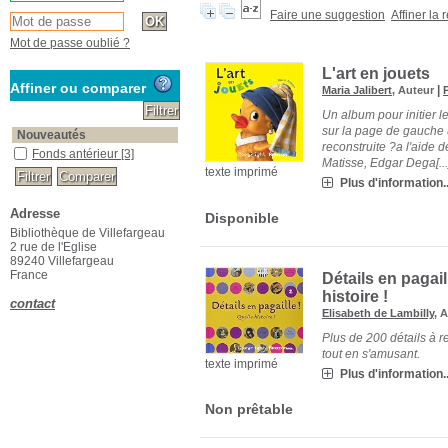
Faire une suggestion
Affiner la
Mot de passe oublié ?
L'art en jouets
Affiner ou comparer
|
Maria Jalibert
, Auteur
P
Un album pour initier l
sur la page de gauche u
Nouveautés
reconstruite ?a l'aide
Fonds antérieur
[3]
Matisse, Edgar Dega[...
texte imprimé
Plus d'information..
Adresse
Disponible
Bibliothèque de Villefargeau
2 rue de l'Eglise
89240 Villefargeau
France
Détails en pagaill
histoire !
contact
Elisabeth de Lambilly
, 
Plus de 200 détails à r
tout en s'amusant.
texte imprimé
Plus d'information..
Non prêtable