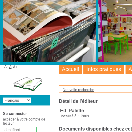
A-
A
A+
Accueil
Infos pratiques
A
Nouvelle recherche
Détail de l'éditeur
Ed. Palette
Se connecter
localisé à :
Paris
accéder à votre compte de
lecteur
Documents disponibles chez cet