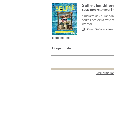
Selfie : les diffé
|
Susie Brooks
, Auteur
P
L'histoire de l'autopor
selfies actuels à traver
Warhol..
Plus d'information..
texte imprimé
Disponible
FdsFormatio