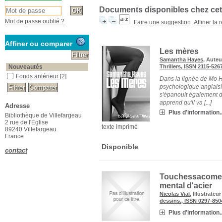
Documents disponibles chez cet
Mot de passe oublié ?
Faire une suggestion
Affiner la
Affiner ou comparer
Les mères
Samantha Hayes
, Auteu
Nouveautés
Thrillers, ISSN 2115-526
Fonds antérieur
[2]
Dans la lignée de Mo Ha
psychologique anglais!
s'épanouit également d
apprend qu'il va [...]
Adresse
Plus d'information..
Bibliothèque de Villefargeau
2 rue de l'Eglise
texte imprimé
89240 Villefargeau
France
Disponible
contact
Touchessacome 
mental d'acier
Nicolas Vial
, Illustrateu
dessins., ISSN 0297-850
Plus d'information..