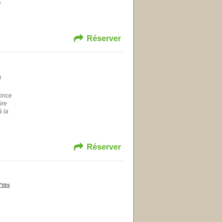
e
Réserver
s
rince
ire
à la
Réserver
tits