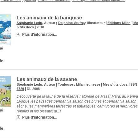
Les animaux de la banquise
|
|
Stéphanie Ledu
, Auteur ;
Delphine Vaufrey
, Illustrateur
Editions Milan
Me
|
p'tits docs
2018
Plus d'information...
mé
le
Les animaux de la savane
|
|
Stéphanie Ledu
, Auteur
Toulouse : Milan jeunesse
Mes p'tits docs, ISSN
|
6729
DL 2008
Découverte de la faune de la réserve naturelle de Masai Mara, au Kenya
Evoque les paysages pendant la saison des pluies et pendant la saison
sèche, les mammifères terrestres et aquatiques, carnivores et herbivores,
mé
reptiles et les oiseaux q[...]
Plus d'information...
le