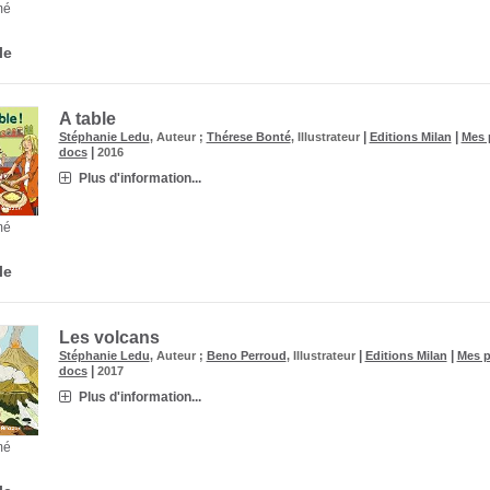
mé
le
A table
|
|
Stéphanie Ledu
, Auteur ;
Thérese Bonté
, Illustrateur
Editions Milan
Mes p
|
docs
2016
Plus d'information...
mé
le
Les volcans
|
|
Stéphanie Ledu
, Auteur ;
Beno Perroud
, Illustrateur
Editions Milan
Mes p
|
docs
2017
Plus d'information...
mé