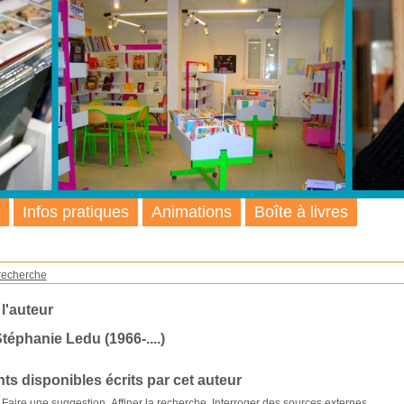
Infos pratiques
Animations
Boîte à livres
recherche
 l'auteur
téphanie Ledu (1966-....)
s disponibles écrits par cet auteur
Faire une suggestion
Affiner la recherche
Interroger des sources externes