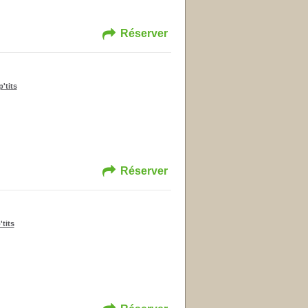
Réserver
'tits
Réserver
'tits