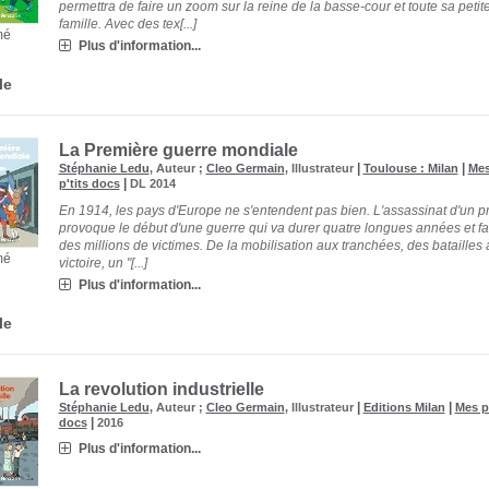
permettra de faire un zoom sur la reine de la basse-cour et toute sa petit
famille. Avec des tex[...]
mé
Plus d'information...
le
La Première guerre mondiale
|
|
Stéphanie Ledu
, Auteur ;
Cleo Germain
, Illustrateur
Toulouse : Milan
Me
|
p'tits docs
DL 2014
En 1914, les pays d'Europe ne s'entendent pas bien. L'assassinat d'un p
provoque le début d'une guerre qui va durer quatre longues années et fa
des millions de victimes. De la mobilisation aux tranchées, des batailles 
mé
victoire, un "[...]
Plus d'information...
le
La revolution industrielle
|
|
Stéphanie Ledu
, Auteur ;
Cleo Germain
, Illustrateur
Editions Milan
Mes p'
|
docs
2016
Plus d'information...