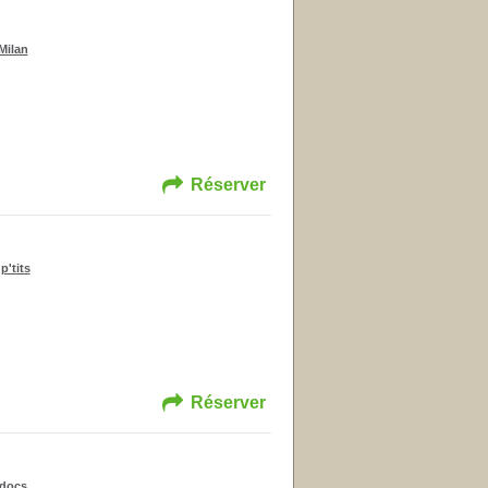
Milan
Réserver
p'tits
Réserver
 docs