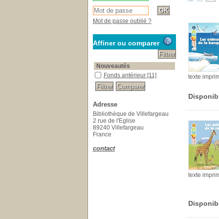
Mot de passe oublié ?
Affiner ou comparer
Nouveautés
Fonds antérieur
[11]
texte impri
Disponib
Adresse
Bibliothèque de Villefargeau
2 rue de l'Eglise
89240 Villefargeau
France
contact
texte impri
Disponib