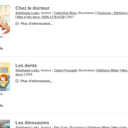
Chez le docteur
|
Stéphanie Ledu
, Auteur ;
Catherine Brus
, Illustrateur
Toulouse : Editions 
|
|
Mes p'tits docs, ISSN 1776-6729
2017
Plus d'information...
mé
le
Les dents
|
|
Stéphanie Ledu
, Auteur ;
Claire Frossard
, Illustrateur
Editions Milan
Mes 
|
docs
2018
Plus d'information...
mé
le
Les dinosaures
|
|
Stéphanie Ledu
, Auteur ;
Eric Gast
, Illustrateur
Editions Milan
Mes p'tits