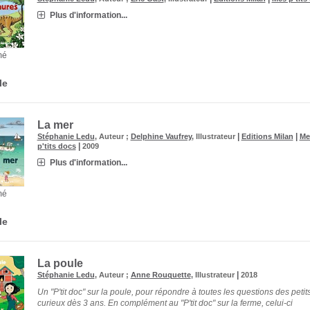
Plus d'information...
mé
le
La mer
|
|
Stéphanie Ledu
, Auteur ;
Delphine Vaufrey
, Illustrateur
Editions Milan
Me
|
p'tits docs
2009
Plus d'information...
mé
le
La poule
|
Stéphanie Ledu
, Auteur ;
Anne Rouquette
, Illustrateur
2018
Un "P'tit doc" sur la poule, pour répondre à toutes les questions des petit
curieux dès 3 ans. En complément au "P'tit doc" sur la ferme, celui-ci