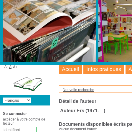
A-
A
A+
Accueil
Infos pratiques
A
Nouvelle recherche
Détail de l'auteur
Auteur Ers (1971-....)
Se connecter
accéder à votre compte de
lecteur
Documents disponibles écrits pa
Aucun document trouvé