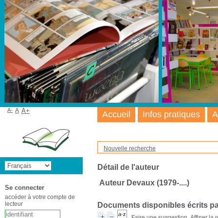
A-
A
A+
Accueil
Infos pratiques
A
Nouvelle recherche
Détail de l'auteur
Auteur Devaux (1979-....)
Se connecter
accéder à votre compte de
lecteur
Documents disponibles écrits pa
Faire une suggestion
Affiner la