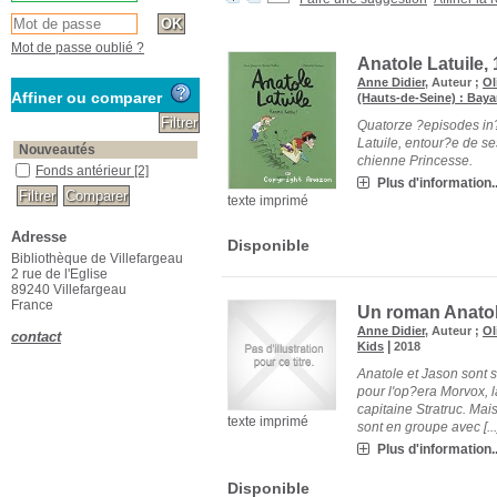
Mot de passe oublié ?
Anatole Latuile, 
Anne Didier
, Auteur ;
Ol
Affiner ou comparer
(Hauts-de-Seine) : Bay
Quatorze ?episodes in?
Latuile, entour?e de se
Nouveautés
chienne Princesse.
Fonds antérieur
[2]
Plus d'information..
texte imprimé
Adresse
Disponible
Bibliothèque de Villefargeau
2 rue de l'Eglise
89240 Villefargeau
France
Un roman Anatole
Anne Didier
, Auteur ;
Ol
contact
|
Kids
2018
Anatole et Jason sont s
pour l'op?era Morvox, 
capitaine Stratruc. Mai
texte imprimé
sont en groupe avec [...
Plus d'information..
Disponible