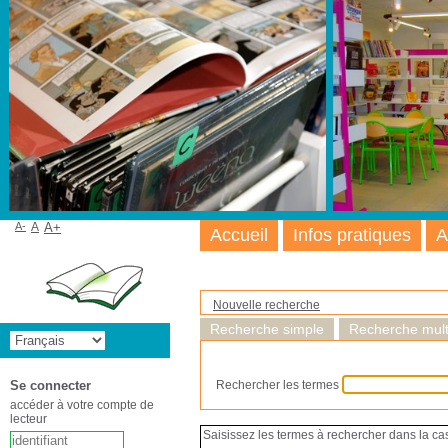
A-
A
A+
Accueil
Infos pratiques
A
Nouvelle recherche
Recherche simple
Recherche multi
Se connecter
Rechercher les termes
accéder à votre compte de
lecteur