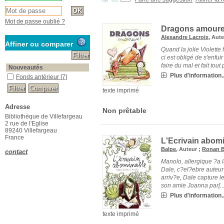
Mot de passe oublié ?
Dragons amoure
Alexandre Lacroix
, Aut
Affiner ou comparer
Quand la jolie Violette 
ci est obligé de s'enfui
faire du mal et fait tou
Nouveautés
Plus d'information..
Fonds antérieur
[7]
texte imprimé
Adresse
Non prêtable
Bibliothèque de Villefargeau
2 rue de l'Eglise
89240 Villefargeau
France
L'Ecrivain abom
Balpe
, Auteur ;
Ronan B
contact
Manolo, allergique ?a l
Dale, c?el?ebre auteur 
arriv?e, Dale capture l
son amie Joanna par[...
Plus d'information..
texte imprimé