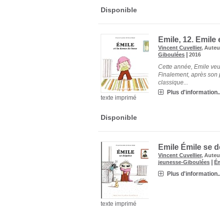
Disponible
Emile, 12.
Emile 
Vincent Cuvellier
, Auteu
|
Giboulées
2016
Cette année, Emile veut
Finalement, après son p
classique...
Plus d'information..
texte imprimé
Disponible
Emile
Émile se 
Vincent Cuvellier
, Auteu
|
jeunesse-Giboulées
Ém
Plus d'information..
texte imprimé