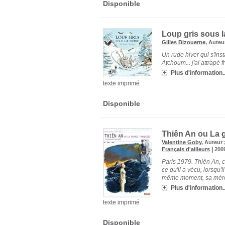
Disponible
Loup gris sous l
Gilles Bizouerne
, Auteu
Un rude hiver qui s'insta
Atchoum... j'ai attrapé f
Plus d'information..
texte imprimé
Disponible
Thiên An ou La 
Valentine Goby
, Auteur 
|
Français d'ailleurs
200
Paris 1979. Thiên An, c
ce qu'il a vécu, lorsqu'
même moment, sa mère e
Plus d'information..
texte imprimé
Disponible