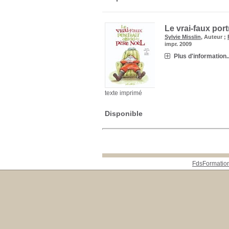
Le vrai-faux port
Sylvie Misslin
, Auteur ;
impr. 2009
Plus d'information..
texte imprimé
Disponible
FdsFormatio