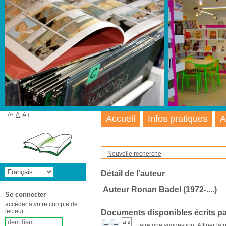
A-
A
A+
Accueil
Infos pratiques
A
Nouvelle recherche
Détail de l'auteur
Auteur Ronan Badel (1972-....)
Se connecter
accéder à votre compte de
lecteur
Documents disponibles écrits pa
Faire une suggestion
Affiner la