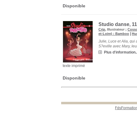
Disponible
Studio danse, 1
Crip
, Illustrateur ;
Coss
|
et-Loire) : Bamboo
Hu
Julie, Luce et Alia, qu
S?eville avec Mary, leu
Plus d'information..
texte imprimé
Disponible
FdsFormatio