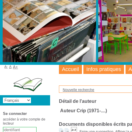
A-
A
A+
Accueil
Infos pratiques
A
Nouvelle recherche
Détail de l'auteur
Auteur Crip (1971-....)
Se connecter
accéder à votre compte de
lecteur
Documents disponibles écrits pa
Faire une suggestion
Affiner la