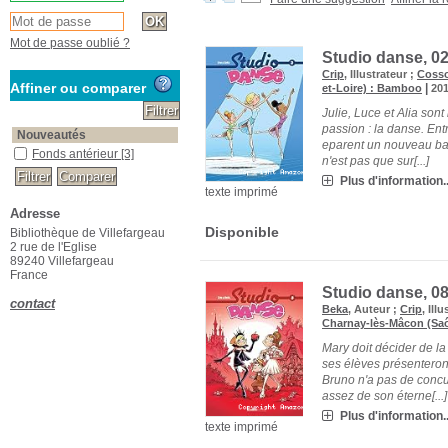
Mot de passe oublié ?
Studio danse, 0
Crip
, Illustrateur ;
Coss
Affiner ou comparer
|
et-Loire) : Bamboo
20
Julie, Luce et Alia so
passion : la danse. Ent
Nouveautés
eparent un nouveau ball
Fonds antérieur
[3]
n'est pas que sur[...]
Plus d'information..
texte imprimé
Adresse
Disponible
Bibliothèque de Villefargeau
2 rue de l'Eglise
89240 Villefargeau
France
Studio danse, 0
contact
Beka
, Auteur ;
Crip
, Ill
Charnay-lès-Mâcon (Saô
Mary doit décider de la
ses élèves présenteron
Bruno n'a pas de concu
assez de son éterne[...]
Plus d'information..
texte imprimé