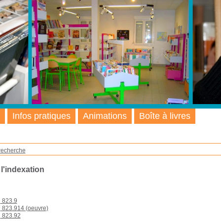
Infos pratiques
Animations
Boîte à livres
recherche
 l'indexation
823.9
823.914 (oeuvre)
823.92