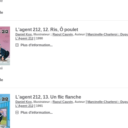
mé
le
L'agent 212, 12.
Ris, Ô poulet
|
Daniel Kox
, Illustrateur ;
Raoul Cauvin
, Auteur
Marcinelle-Charleroi : Dupu
|
L'Agent 212
1990
Plus d'information...
mé
le
L'agent 212, 13.
Un flic flanche
|
Daniel Kox
, Illustrateur ;
Raoul Cauvin
, Auteur
Marcinelle-Charleroi : Dupu
|
L'Agent 212
1991
Plus d'information...