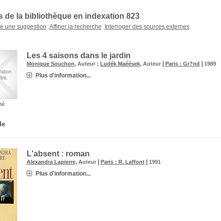
 de la bibliothèque en indexation 823
re une suggestion
Affiner la recherche
Interroger des sources externes
Les 4 saisons dans le jardin
|
|
Monique Souchon
, Auteur ;
Ludék Maéések
, Auteur
Paris : Gr?nd
1989
Plus d'information...
mé
le
L'absent : roman
|
|
Alexandra Lapierre
, Auteur
Paris : R. Laffont
1991
Plus d'information...