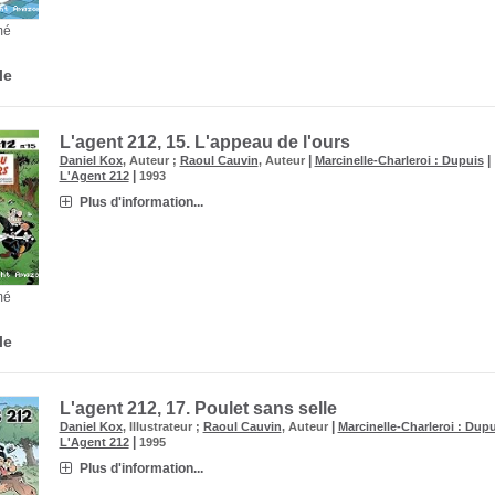
mé
le
L'agent 212, 15.
L'appeau de l'ours
|
|
Daniel Kox
, Auteur ;
Raoul Cauvin
, Auteur
Marcinelle-Charleroi : Dupuis
|
L'Agent 212
1993
Plus d'information...
mé
le
L'agent 212, 17.
Poulet sans selle
|
Daniel Kox
, Illustrateur ;
Raoul Cauvin
, Auteur
Marcinelle-Charleroi : Dupu
|
L'Agent 212
1995
Plus d'information...