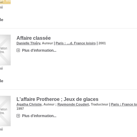
mé
le
Affaire classée
|
|
Danielle Thiéry
, Auteur
Paris : …d. France loisirs
2001
Plus d'information...
mé
le
L'affaire Protheroe ; Jeux de glaces
|
Agatha Christie
, Auteur ;
Raymonde Coudert
, Traducteur
Paris : France lo
1997
Plus d'information...
mé