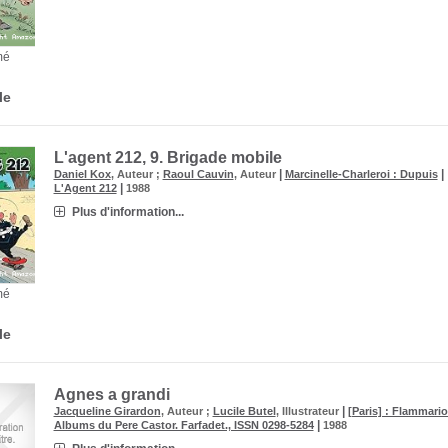
mé
le
L'agent 212, 9.
Brigade mobile
|
|
Daniel Kox
, Auteur ;
Raoul Cauvin
, Auteur
Marcinelle-Charleroi : Dupuis
|
L'Agent 212
1988
Plus d'information...
mé
le
Agnes a grandi
|
Jacqueline Girardon
, Auteur ;
Lucile Butel
, Illustrateur
[Paris] : Flammari
|
Albums du Pere Castor. Farfadet., ISSN 0298-5284
1988