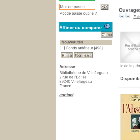
Ouvrages
Mot de passe oublié ?
Fai
Affiner ou comparer
Nouveautés
Fonds antérieur
[498]
texte impri
Adresse
Bibliothèque de Villefargeau
2 rue de l'Eglise
Disponib
89240 Villefargeau
France
contact