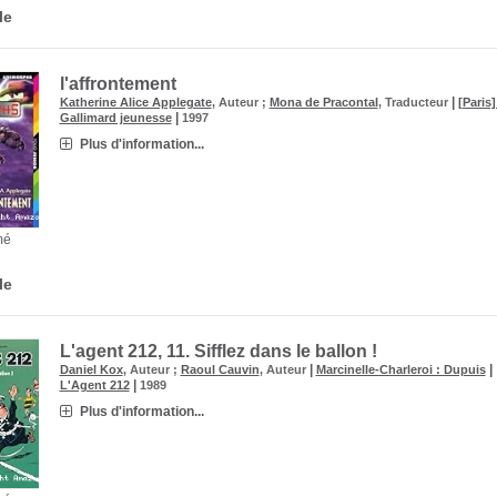
le
l'affrontement
|
Katherine Alice Applegate
, Auteur ;
Mona de Pracontal
, Traducteur
[Paris]
|
Gallimard jeunesse
1997
Plus d'information...
mé
le
L'agent 212, 11.
Sifflez dans le ballon !
|
|
Daniel Kox
, Auteur ;
Raoul Cauvin
, Auteur
Marcinelle-Charleroi : Dupuis
|
L'Agent 212
1989
Plus d'information...