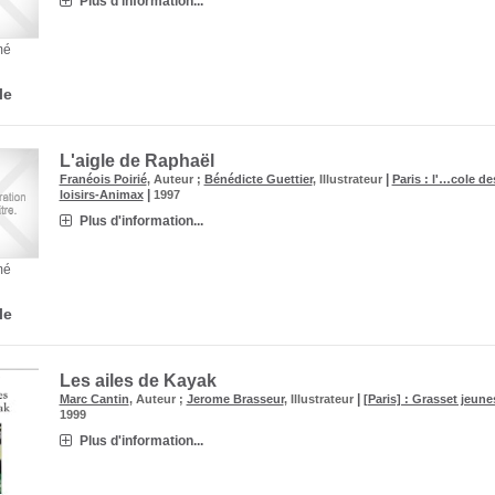
Plus d'information...
mé
le
L'aigle de Raphaël
|
Franéois Poirié
, Auteur ;
Bénédicte Guettier
, Illustrateur
Paris : l'…cole de
|
loisirs-Animax
1997
Plus d'information...
mé
le
Les ailes de Kayak
|
Marc Cantin
, Auteur ;
Jerome Brasseur
, Illustrateur
[Paris] : Grasset jeune
1999
Plus d'information...