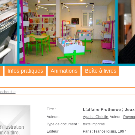
Infos pratiques
Animations
Boîte à livres
recherche
Titre :
L'affaire Protheroe ; Jeu
Auteurs :
Agatha Christie
, Auteur ;
Raymo
Type de document :
texte imprimé
Editeur :
Paris : France loisirs
, 1997