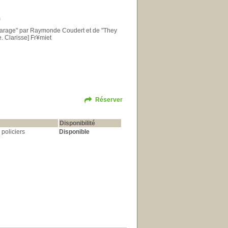
m
vicarage" par Raymonde Coudert et de "They
.e. Clarisse] Fr¥miet
Réserver
Disponibilité
policiers
Disponible