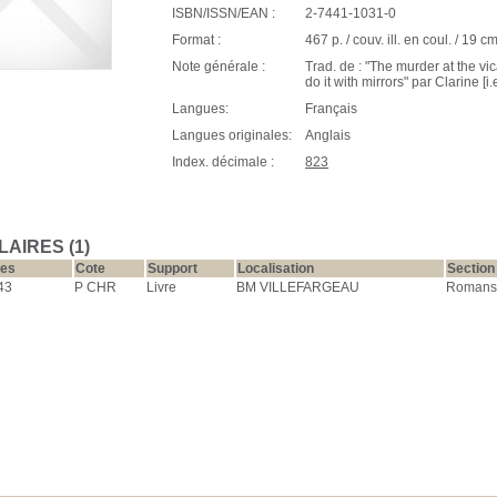
ISBN/ISSN/EAN :
2-7441-1031-0
Format :
467 p. / couv. ill. en coul. / 19 c
Note générale :
Trad. de : "The murder at the 
do it with mirrors" par Clarine [i
Langues:
Français
Langues originales:
Anglais
Index. décimale :
823
AIRES (1)
res
Cote
Support
Localisation
Section
43
P CHR
Livre
BM VILLEFARGEAU
Romans 