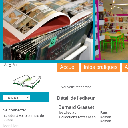
A-
A
A+
Accueil
Infos pratiques
A
Nouvelle recherche
Détail de l'éditeur
Bernard Grasset
Se connecter
localisé à :
Paris
accéder à votre compte de
Collections rattachées :
Roman
lecteur
Roman