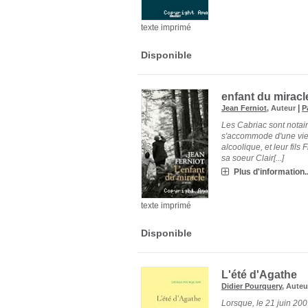
texte imprimé
Disponible
enfant du miracle
|
Jean Ferniot
, Auteur
P
Les Cabriac sont notair
s'accommode d'une vie 
alcoolique, et leur fils 
sa soeur Clair[...]
Plus d'information..
texte imprimé
Disponible
L'été d'Agathe
Didier Pourquery
, Aute
Lorsque, le 21 juin 200