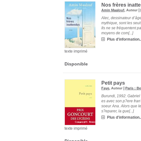
Nos frères inatt
|
Amin Maalouf
, Auteur
Alec, dessinateur d’âge
mythique, sont les seul
Ils ne se fréquentent p
moyens de com[...]
Plus d'information..
texte imprimé
Disponible
Petit pays
|
Faye
, Auteur
Paris : B
Burundi, 1992. Gabriel a
es avec son p?ere fran
soeur Ana. Alors que l
s?eparer, la gue[...]
Plus d'information..
texte imprimé
Disponible