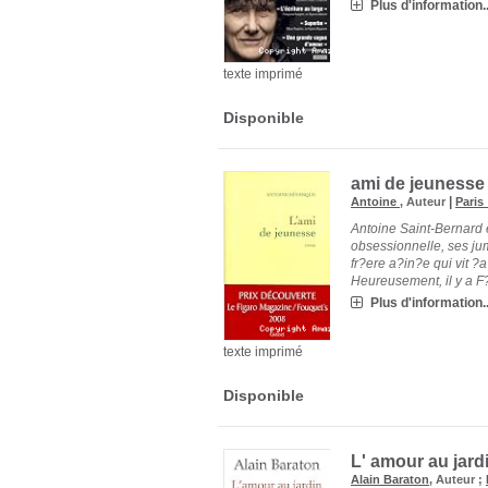
Plus d'information..
texte imprimé
Disponible
ami de jeunesse 
|
Antoine
, Auteur
Paris
Antoine Saint-Bernard 
obsessionnelle, ses ju
fr?ere a?in?e qui vit ?
Heureusement, il y a F?el
Plus d'information..
texte imprimé
Disponible
L' amour au jard
Alain Baraton
, Auteur ;