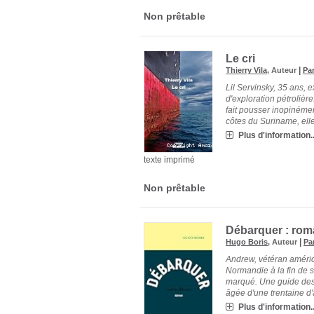
Non prêtable
Le cri
|
Thierry Vila
, Auteur
Par
Lil Servinsky, 35 ans,
d'exploration pétrolière
fait pousser inopinémen
côtes du Suriname, elle[
Plus d'information..
texte imprimé
Non prêtable
Débarquer : ro
|
Hugo Boris
, Auteur
Pa
Andrew, vétéran américa
Normandie à la fin de se
marqué. Une guide des 
âgée d'une trentaine d'a[
Plus d'information..