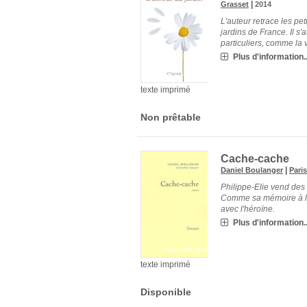
|
Grasset
2014
L'auteur retrace les pe
jardins de France. Il s
particuliers, comme la 
Plus d'information..
texte imprimé
Non prêtable
Cache-cache
|
Daniel Boulanger
Pari
Philippe-Elie vend des 
Comme sa mémoire à la 
avec l'héroïne.
Plus d'information..
texte imprimé
Disponible