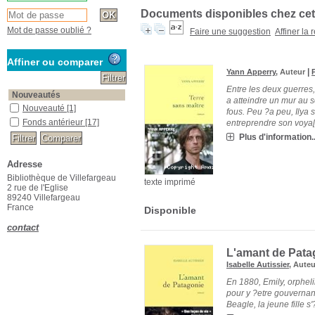
Documents disponibles chez cet
Mot de passe oublié ?
Faire une suggestion
Affiner la
Affiner ou comparer
|
Yann Apperry
, Auteur
Entre les deux guerres
Nouveautés
a atteindre un mur au 
Nouveauté
[1]
fous. Peu ?a peu, Ilya s
Fonds antérieur
[17]
entreprendre son voya[.
Plus d'information..
Adresse
Bibliothèque de Villefargeau
texte imprimé
2 rue de l'Eglise
89240 Villefargeau
France
Disponible
contact
L'amant de Pata
Isabelle Autissier
, Aute
En 1880, Emily, orphel
pour y ?etre gouvernan
Beagle, la jeune fille s