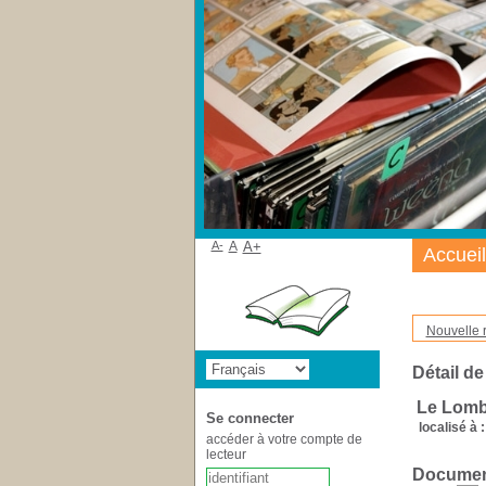
A-
A
A+
Accueil
Nouvelle 
Détail de
Le Lomb
Se connecter
localisé à :
accéder à votre compte de
lecteur
Document