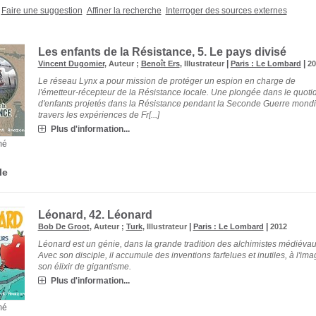
Faire une suggestion
Affiner la recherche
Interroger des sources externes
Les enfants de la Résistance, 5.
Le pays divisé
|
|
Vincent Dugomier
, Auteur ;
Benoît Ers
, Illustrateur
Paris : Le Lombard
20
Le réseau Lynx a pour mission de protéger un espion en charge de
l'émetteur-récepteur de la Résistance locale. Une plongée dans le quoti
d'enfants projetés dans la Résistance pendant la Seconde Guerre mondi
travers les expériences de Fr[...]
Plus d'information...
mé
le
Léonard, 42.
Léonard
|
|
Bob De Groot
, Auteur ;
Turk
, Illustrateur
Paris : Le Lombard
2012
Léonard est un génie, dans la grande tradition des alchimistes médiévau
Avec son disciple, il accumule des inventions farfelues et inutiles, à l'im
son élixir de gigantisme.
Plus d'information...
mé