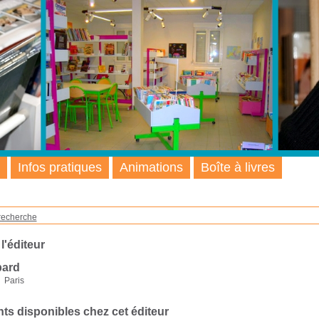
Infos pratiques
Animations
Boîte à livres
recherche
 l'éditeur
ard
Paris
s disponibles chez cet éditeur