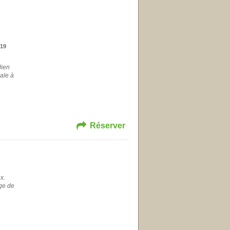
19
dien
ale à
Réserver
x.
age de