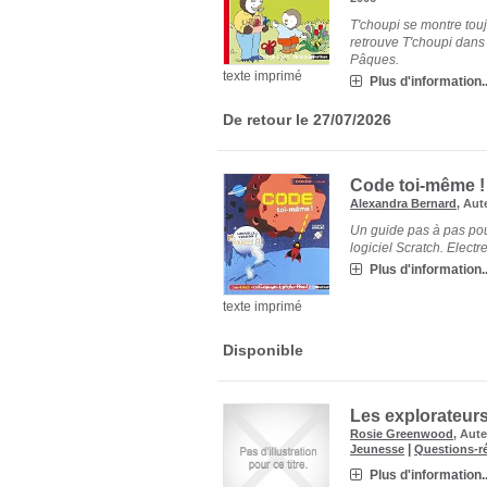
T'choupi se montre touj
retrouve T'choupi dans
Pâques.
texte imprimé
Plus d'information..
De retour le 27/07/2026
Code toi-même ! 
Alexandra Bernard
, Au
Un guide pas à pas pour
logiciel Scratch. ­Elect
Plus d'information..
texte imprimé
Disponible
Les explorateur
Rosie Greenwood
, Aut
|
Jeunesse
Questions-r
Plus d'information..