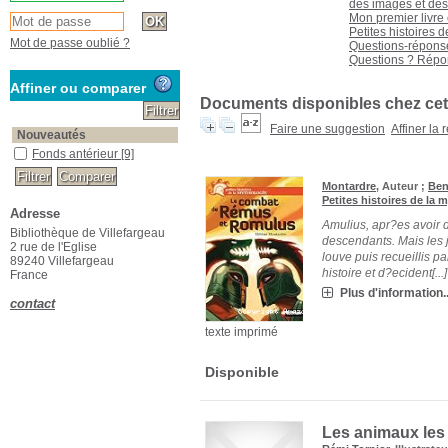
des images et des
Mon premier livre
Petites histoires 
Mot de passe oublié ?
Questions-répons
Questions ? Répo
Affiner ou comparer
Documents disponibles chez cet
Faire une suggestion
Affiner la
Nouveautés
Fonds antérieur
[9]
Montardre
, Auteur ;
Ben
Petites histoires de la 
Adresse
Amulius, apr?es avoir 
Bibliothèque de Villefargeau
descendants. Mais les
2 rue de l'Eglise
louve puis recueillis p
89240 Villefargeau
histoire et d?ecident[...]
France
Plus d'information..
contact
texte imprimé
Disponible
Les animaux les