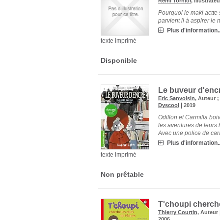
Rémi Tornior
, Illustrate
Pourquoi le maki actte s
parvient il à aspirer le
Plus d'information..
texte imprimé
Disponible
Le buveur d'enc
Eric Sanvoisin
, Auteur 
|
Dyscool
2019
Odillon et Carmilla boiv
les aventures de leurs h
Avec une police de car
Plus d'information..
texte imprimé
Non prêtable
T'choupi cherch
Thierry Courtin
, Auteur
2006