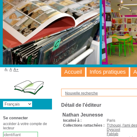
A-
A
A+
Accueil
Infos pratiques
A
Nouvelle recherche
Détail de l'éditeur
Nathan Jeunesse
Se connecter
localisé à :
Paris
accéder à votre compte de
Collections rattachées :
T'choupi, l'ami des
lecteur
Dyscool
Fablab