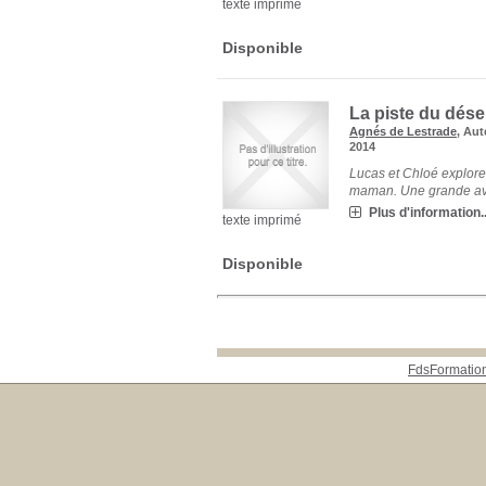
texte imprimé
Disponible
La piste du dése
Agnés de Lestrade
, Aut
2014
Lucas et Chloé explore
maman. Une grande ave
Plus d'information..
texte imprimé
Disponible
FdsFormatio