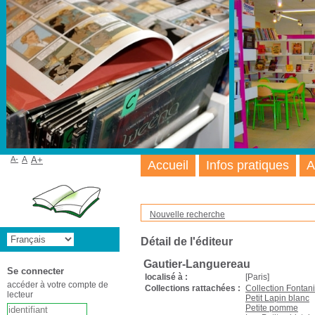
A-
A
A+
Accueil
Infos pratiques
A
Nouvelle recherche
Détail de l'éditeur
Gautier-Languereau
Se connecter
localisé à :
[Paris]
accéder à votre compte de
Collections rattachées :
Collection Fontani
lecteur
Petit Lapin blanc
Petite pomme