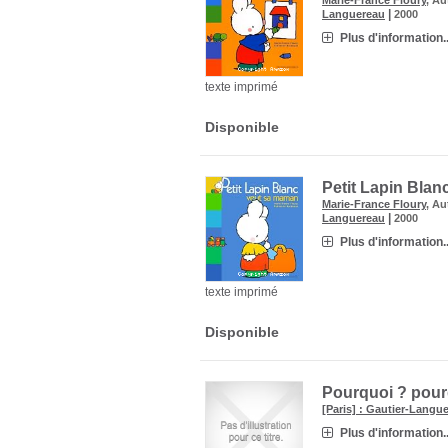
Marie-France Floury
, Au
|
Languereau
2000
Plus d'information..
texte imprimé
Disponible
Petit Lapin Bla
Marie-France Floury
, Au
|
Languereau
2000
Plus d'information..
texte imprimé
Disponible
Pourquoi ? pour
[Paris] : Gautier-Langu
Plus d'information..