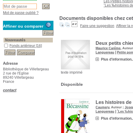
Les Petites histoir
ˆLes ‰histoires d
Mot de passe oublié ?
Documents disponibles chez cet
Affiner ou comparer
Faire une suggestion
Affiner la
Nouveautés
Deux petits chien
Fonds antérieur
[16]
Maurice Caréme
, Auteur
|
Languereau
Petite po
Plus d'information..
Adresse
Bibliothèque de Villefargeau
texte imprimé
2 rue de l'Eglise
89240 Villefargeau
France
Disponible
contact
Les histoires de
Caumery
, Auteur ;
Jose
|
Languereau
ˆLes ‰his
Plus d'information..