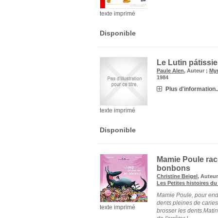
texte imprimé
Disponible
Le Lutin pátissie
Paule Alen
, Auteur ;
My
1984
Plus d'information..
texte imprimé
Disponible
Mamie Poule rac
bonbons
Christine Beigel
, Auteur
Les Petites histoires du
Mamie Poule, pour endor
dents pleines de carie
texte imprimé
brosser les dents.Matin