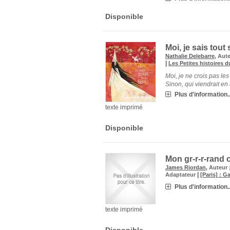
Disponible
Moi, je sais tout 
Nathalie Delebarre
, Aut
|
Les Petites histoires d
Moi, je ne crois pas les
Sinon, qui viendrait en
Plus d'information..
texte imprimé
Disponible
Mon gr-r-r-rand 
James Riordan
, Auteur 
|
Adaptateur
[Paris] : 
Plus d'information..
texte imprimé
Disponible